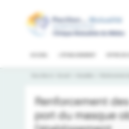
Panneau de gestion des cookies
ACCUEIL
L'ÉTABLISSEMENT
OFFRE DE 
Vous êtes ici :
Accueil
Actualités
Renforcement de
Renforcement des 
port du masque ob