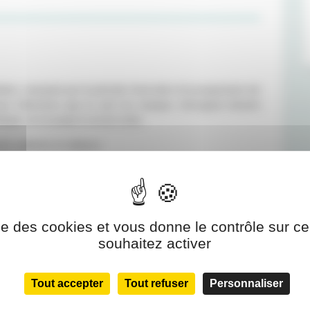
itaire, marquée par la période hivernale et la progression de
ous informons que le port du masque chirurgical devient
nique, et ce jusqu'à nouvel ordre.
l, patients et visiteurs.
ise des cookies et vous donne le contrôle sur 
souhaitez activer
Tout accepter
Tout refuser
Personnaliser