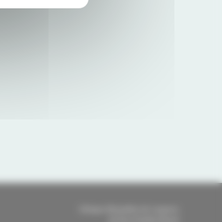
Clinique Mutualiste de Lesparre
64 Rue Aristide Briand