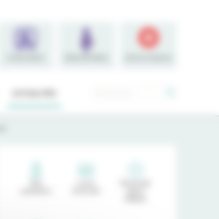
Portail patient
Maternité Médoc
Service d'urgence
Rechercher :
ACTUALITÉS
nt
Nos
Livret
Demande
praticiens
d'accueil
séjour
dialyse