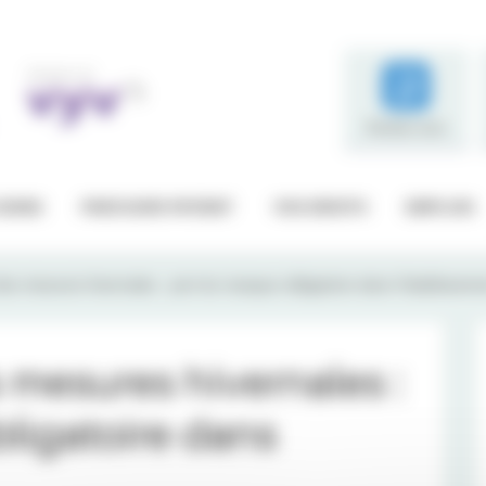
Rendez-vous
SOINS
PARCOURS PATIENT
VOS DROITS
EMPLOIS
s mesures hivernales : port du masque obligatoire dans l'établisseme
mesures hivernales :
ligatoire dans