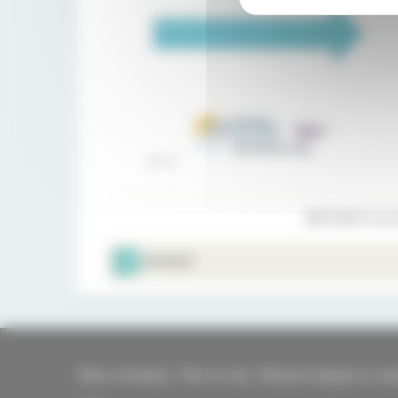
RETOUR À LA L
IMPRIMER
Offres d'emplois
Plan du site
Mentions légales et coo