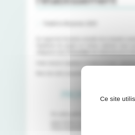
l'établissement
Publié le 08 janvier 2025
Au regard de l'évolution actuelle de la situation san
l'épidémie de grippe au niveau national, nous v
obligatoire dans
l'ensemble
des bâtiments de la Cli
Cette mesure s'applique à toutes et à tous : personne
Merci de votre compréhension.
Ce site util